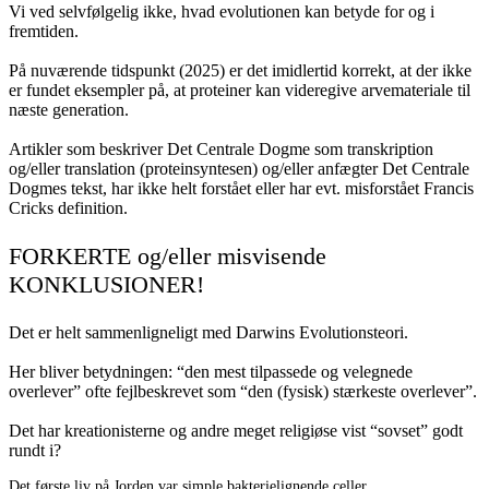
Vi ved selvfølgelig ikke, hvad evolutionen kan betyde for og i
fremtiden.
På nuværende tidspunkt (2025) er det imidlertid korrekt, at der ikke
er fundet eksempler på, at proteiner kan videregive arvemateriale til
næste generation.
Artikler som beskriver Det Centrale Dogme som transkription
og/eller translation (proteinsyntesen) og/eller anfægter Det Centrale
Dogmes tekst, har ikke helt forstået eller har evt. misforstået Francis
Cricks definition.
FORKERTE og/eller misvisende
KONKLUSIONER!
Det er helt sammenligneligt med Darwins Evolutionsteori.
Her bliver betydningen: “den mest tilpassede og velegnede
overlever” ofte fejlbeskrevet som “den (fysisk) stærkeste overlever”.
Det har kreationisterne og andre meget religiøse vist “sovset” godt
rundt i?
Det første liv på Jorden var simple bakterielignende celler.