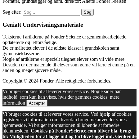
Forfatter, grundlægger og adm. direktør: Anette Fonder Nielsen
Søg efter:
Genialt Undervisningsmateriale
Teksterne i artiklerne på Fonder Science er gennembearbejdede,
opdaterede og letforståelige.
De er målrettet elever i de ældste klasser i grundskolen samt
gymnasieklasserne.
Nogle af artiklerne er specielt tilegnet elever som vil vide mere.
Desuden er der materiale til elever som gerne vil lære et emne på en
anden og meget sjovere måde.
Copyright © 2024 Fonder. Alle rettigheder forbeholdes.
Vi bruger cookies til at leverer vores service. Nogle sider har
indhold, som kun kan vises, hvis der gemmes cookies.
mere
information
Accepter
Vi bruger cookies til at leverer vores service. Ved hjælp af cookies
registrerer vi information om, hvordan brugerne anvender vores
hjemmeside. Vi bruger informationen til løbende at forbedre
hjemmesiden.
Cookies på FonderScience.com bliver bla. brugt
til: Muligheden for at logge ind og forblive logget ind. Genkende