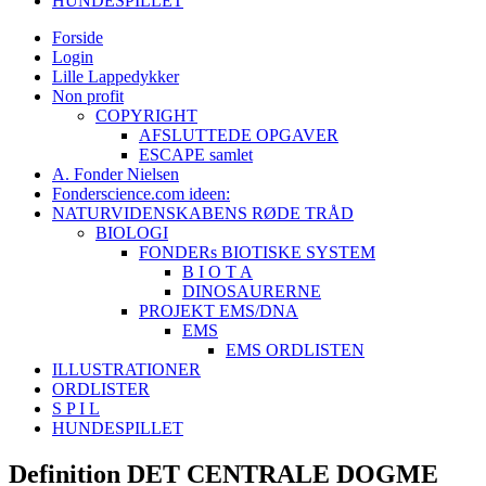
HUNDESPILLET
Forside
Login
Lille Lappedykker
Non profit
COPYRIGHT
AFSLUTTEDE OPGAVER
ESCAPE samlet
A. Fonder Nielsen
Fonderscience.com ideen:
NATURVIDENSKABENS RØDE TRÅD
BIOLOGI
FONDERs BIOTISKE SYSTEM
B I O T A
DINOSAURERNE
PROJEKT EMS/DNA
EMS
EMS ORDLISTEN
ILLUSTRATIONER
ORDLISTER
S P I L
HUNDESPILLET
Definition DET CENTRALE DOGME