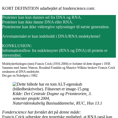
KORT DEFINITION udarbejdet af fonderscience.com:
Proteiner kan kun dannes ud fra DNA og RNA.
Proteiner kan ikke danne DNA eller RNA.
Proteinerne kan ikke videregive oplysninger til næste generation.
Arvematerialet er kun indeholdt i DNA/RNA molekylerne!
KONKLUSION:
Informationsflow fra nukleinsyrer (RNA og DNA) til protein er
irreversibel.
Molekylærbiologen (mm) Francis Crick (1916-2004) er forfatter til dette dogme i 1958.
Sammen med James Watson, Rosalind Franklin og Maurice Wilkins beskrev Francis Crick
strukturen af DNA-molekylet.
Det gav en Nobelpris i 1962.
Kilde: Det Centrale Dogme og Prionteorien, 3.
semester projekt 2004,
Naturvidenskabelig Basisuddannelse, RUC, Hus 13.1
Fonderscience har forstået det på denne måde:
Francis Crick udtænkte den teoretiske mulighed, at RNA også kan