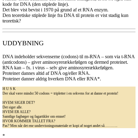
kode for DNA (den stiplede linje).
Det blev vist bevist i 1970 på grund af et RNA enzym.
Den teoretiske stiplede linje fra DNA til protein er vist stadig kun
teoretisk?
UDDYBNING
DNA indeholder sekvenserne (codons) til m-RNA – som via t-RNA
(anticodons) – giver aminosyrerækkefølgen og dermed proteinet.
RNA kan – fx. i virus – selv give aminosyrerækkefølgen.
Proteiner dannes altid af DNA og/eller RNA.
Proteiner danner aldrig hverken DNA eller RNA*.
H U S K
Der skal være mindst 50 codons = tripletter i en sekvens for at danne et protein!
HVEM SIGER DET?
Det siger alle.
HVEM ER ALLE?
Samtlige fagbøger og fagartikler om emnet!
HVOR KOMMER TALLET FRA?
Pas? Men når det ene undervisningsmateriale er kopi af noget andet så………..
*