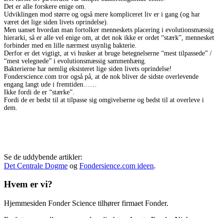
Det er alle forskere enige om.
Udviklingen mod større og også mere kompliceret liv er i gang (og har
været det lige siden livets oprindelse).
Men uanset hvordan man fortolker menneskets placering i evolutionsmæssig
hierarki, så er alle vel enige om, at det nok ikke er ordet “stærk”, mennesket
forbinder med en lille nærmest usynlig bakterie.
Derfor er det vigtigt, at vi husker at bruge betegnelserne “mest tilpassede” /
“mest velegnede” i evolutionsmæssig sammenhæng.
Bakterierne har nemlig eksisteret lige siden livets oprindelse!
Fonderscience.com tror også på, at de nok bliver de sidste overlevende
engang langt ude i fremtiden……
Ikke fordi de er “stærke”.
Fordi de er bedst til at tilpasse sig omgivelserne og bedst til at overleve i
dem.
Se de uddybende artikler:
Det Centrale Dogme
og
Fondersience.com ideen
.
Hvem er vi?
Hjemmesiden Fonder Science tilhører firmaet Fonder.