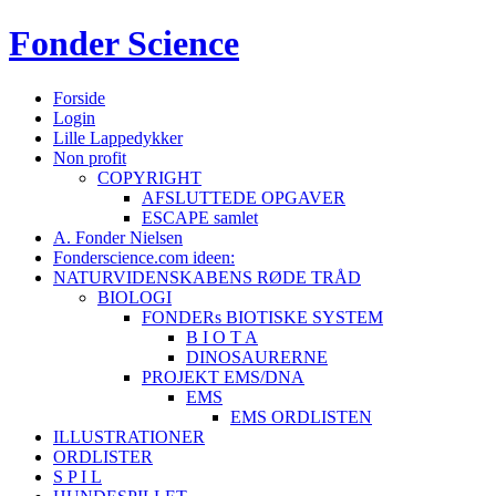
Fonder
Science
Forside
Login
Lille Lappedykker
Non profit
COPYRIGHT
AFSLUTTEDE OPGAVER
ESCAPE samlet
A. Fonder Nielsen
Fonderscience.com ideen:
NATURVIDENSKABENS RØDE TRÅD
BIOLOGI
FONDERs BIOTISKE SYSTEM
B I O T A
DINOSAURERNE
PROJEKT EMS/DNA
EMS
EMS ORDLISTEN
ILLUSTRATIONER
ORDLISTER
S P I L