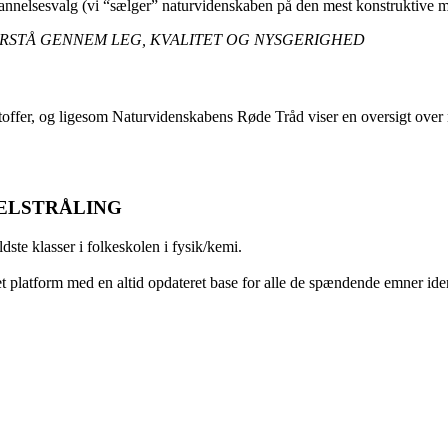
dannelsesvalg (vi “sælger” naturvidenskaben på den mest konstruktive 
RSTÅ GENNEM LEG, KVALITET OG NYSGERIGHED
ndstoffer, og ligesom Naturvidenskabens Røde Tråd viser en oversigt
ELSTRÅLING
ldste klasser i folkeskolen i fysik/kemi.
ret platform med en altid opdateret base for alle de spændende emner iden