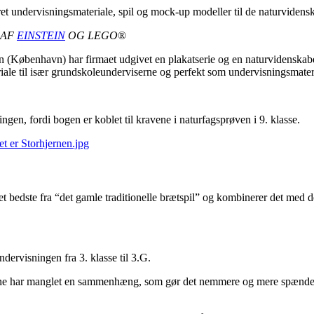
eret undervisningsmateriale, spil og mock-up modeller til de naturviden
 AF
EINSTEIN
OG LEGO
®
 (København) har firmaet udgivet en plakatserie og en naturvidenskab
le til især grundskoleunderviserne og perfekt som undervisningsmateri
ngen, fordi bogen er koblet til kravene i naturfagsprøven i 9. klasse.
t bedste fra “det gamle traditionelle brætspil” og kombinerer det med de
ervisningen fra 3. klasse til 3.G.
fagene har manglet en sammenhæng, som gør det nemmere og mere spændend