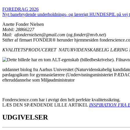
FOREDRAG 2026
Nyt banebrydende underholdnings- og lærerigt HUNDESPIL på vej til
Anette Fonder Nielsen
Mobil: 28866227
Mail:
afondernielsen@gmail.com
(og
fonder@mvb.net
)
Stifter af firmaet FONDER® herunder hjemmesiden fonderscience.c
KVALITETSPRODUCERET NATURVIDENSKABELIG LÆRING
uddannet biolog fra Aarhus Universitet (Naturvidenskabelig kandida
pædagogikum for gymnasielærere (Undervisningsministeriet P
efteruddannelse som Miljøadministrator
Fonderscience.com har i øvrigt den helt perfekte kvalitetssikring.
LÆS DEN SPÆNDENDE LILLE ARTIKEL
INSPIRATION FRA
UDGIVELSER