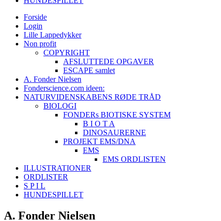
HUNDESPILLET
Forside
Login
Lille Lappedykker
Non profit
COPYRIGHT
AFSLUTTEDE OPGAVER
ESCAPE samlet
A. Fonder Nielsen
Fonderscience.com ideen:
NATURVIDENSKABENS RØDE TRÅD
BIOLOGI
FONDERs BIOTISKE SYSTEM
B I O T A
DINOSAURERNE
PROJEKT EMS/DNA
EMS
EMS ORDLISTEN
ILLUSTRATIONER
ORDLISTER
S P I L
HUNDESPILLET
A. Fonder Nielsen