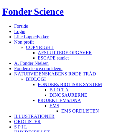
Fonder
Science
Forside
Login
Lille Lappedykker
Non profit
COPYRIGHT
AFSLUTTEDE OPGAVER
ESCAPE samlet
A. Fonder Nielsen
Fonderscience.com ideen:
NATURVIDENSKABENS RØDE TRÅD
BIOLOGI
FONDERs BIOTISKE SYSTEM
B I O T A
DINOSAURERNE
PROJEKT EMS/DNA
EMS
EMS ORDLISTEN
ILLUSTRATIONER
ORDLISTER
S P I L