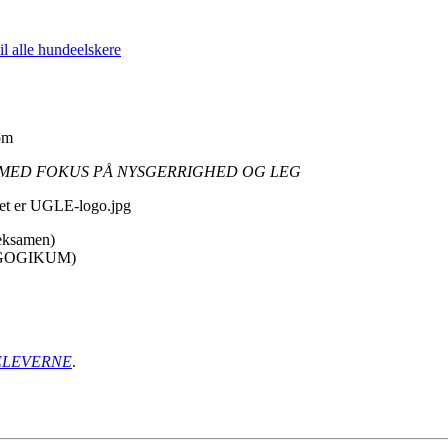
 alle hundeelskere
om
 MED FOKUS PÅ NYSGERRIGHED OG LEG
teksamen)
ÆDAGOGIKUM)
 ELEVERNE
.