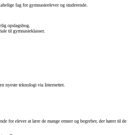
skabelige fag for gymnasieelever og studerende.
elig opslagsbog.
ale til gymnasieklasser.
n nyeste teknologi via Internettet.
e for elever at lære de mange emner og begreber, der hører til de