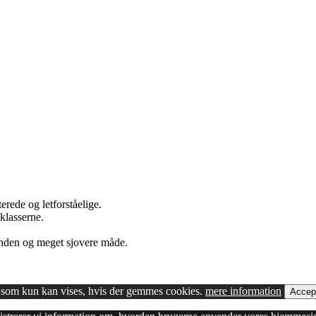
rede og letforståelige.
klasserne.
 anden og meget sjovere måde.
ld, som kun kan vises, hvis der gemmes cookies.
mere information
Accep