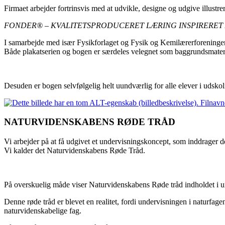
Firmaet arbejder fortrinsvis med at udvikle, designe og udgive illustr
FONDER
® – KVALITETSPRODUCERET LÆRING INSPIRERET
I samarbejde med især Fysikforlaget og Fysik og Kemilærerforeningen
Både plakatserien og bogen er særdeles velegnet som baggrundsmateria
Desuden er bogen selvfølgelig helt uundværlig for alle elever i udskoli
NATURVIDENSKABENS RØDE TRÅD
Vi arbejder på at få udgivet et undervisningskoncept, som inddrager de
Vi kalder det Naturvidenskabens Røde Tråd.
På overskuelig måde viser Naturvidenskabens Røde tråd indholdet i und
Denne røde tråd er blevet en realitet, fordi undervisningen i natur
naturvidenskabelige fag.