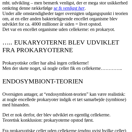
mht. udvikling – men bemærk venligst, der er mega stor usikkerhed
omkring denne rækkefølge
se fx venligst her
.
Under alle omstændigheder tager oversigten udgangspunkt i teorien
om, at en eller anden bakterielignende encellet organisme blev
udviklet for ca. 4000 millioner år siden = livet opstod.
Det var en encellet organisme uden cellekerne: en prokaryot.
….. EUKARYOTERNE BLEV UDVIKLET
FRA PROKARYOTERNE
Prokaryotiske celler har altså ingen cellekerne!
Men der skete noget, så nogle celler fik en cellekerne…………..
ENDOSYMBIONT-TEORIEN
Oversigten antager, at “endosymbiont-teorien” kan være realistisk:
at nogle encellede prokaryoter indgik et tæt samarbejde (symbiose)
med hinanden.
Det er nok derfor, der blev udviklet en egentlig cellekerne.
Teoretisk konklusion: prokaryoterne opstod først.
Fra prokaryotiske celler uden cellekerne (endnu uvist hvilke celler)