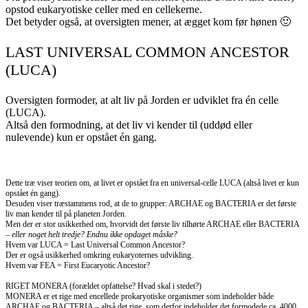
opstod eukaryotiske celler med en cellekerne.
Det betyder også, at oversigten mener, at ægget kom før hønen 🙂
LAST UNIVERSAL COMMON ANCESTOR
(LUCA)
Oversigten formoder, at alt liv på Jorden er udviklet fra én celle
(LUCA).
Altså den formodning, at det liv vi kender til (uddød eller
nulevende) kun er opstået én gang.
Dette træ viser teorien om, at livet er opstået fra en universal-celle LUCA (altså livet er kun
opstået én gang).
Desuden viser træstammens rod, at de to grupper: ARCHAE og BACTERIA er det første
liv man kender til på planeten Jorden.
Men der er stor usikkerhed om, hvorvidt det første liv tilhørte ARCHAE eller BACTERIA
–
eller noget helt tredje? Endnu ikke opdaget måske?
Hvem var LUCA = Last Universal Common Ancestor?
Der er også usikkerhed omkring eukaryoternes udvikling.
Hvem var FEA = First Eucaryotic Ancestor?
RIGET MONERA (forældet opfattelse? Hvad skal i stedet?)
MONERA er et rige med encellede prokaryotiske organismer som indeholder både
ARCHAE og BACTERIA – altså det rige, som derfor indeholder det formodede ca. 4000