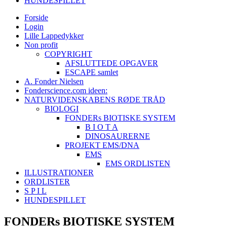
HUNDESPILLET
Forside
Login
Lille Lappedykker
Non profit
COPYRIGHT
AFSLUTTEDE OPGAVER
ESCAPE samlet
A. Fonder Nielsen
Fonderscience.com ideen:
NATURVIDENSKABENS RØDE TRÅD
BIOLOGI
FONDERs BIOTISKE SYSTEM
B I O T A
DINOSAURERNE
PROJEKT EMS/DNA
EMS
EMS ORDLISTEN
ILLUSTRATIONER
ORDLISTER
S P I L
HUNDESPILLET
FONDERs BIOTISKE SYSTEM