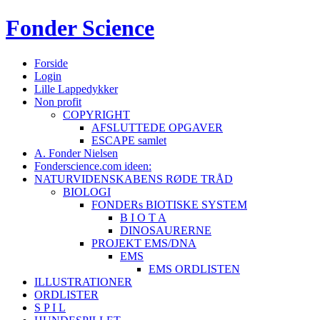
Fonder
Science
Forside
Login
Lille Lappedykker
Non profit
COPYRIGHT
AFSLUTTEDE OPGAVER
ESCAPE samlet
A. Fonder Nielsen
Fonderscience.com ideen:
NATURVIDENSKABENS RØDE TRÅD
BIOLOGI
FONDERs BIOTISKE SYSTEM
B I O T A
DINOSAURERNE
PROJEKT EMS/DNA
EMS
EMS ORDLISTEN
ILLUSTRATIONER
ORDLISTER
S P I L