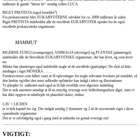
millioner år gamle “første liv” nemlig cellen LUCA.
RIGET PROTISTA (også forældet?)
Fra prokaryoterne blev EUKARYOTERNE udviklet for ca. 2000 millioner år siden.
Riget PROTISTA indeholder alle de encellede EUKARYOTER opstået fra de også
encellede prokaryotiske organismer.
MAMMUT
RIGERNE FUNGI (svamperiget), ANIMALIA (dyreriget) og PLANTAE (planteriget)
indeholder alle de flercellede EUKARYOTISKE organismer, der har levet, og som lever
nu.
Måske bør planteriget også indeholde nogle af de encellede (grøn)alger. De skal så ikke
medtages i riget MONERA…….
Fonderscience.com håber snart at få oplysninger fra nogle relevante forskere på området, så
den bedste og/eller den mest udbredte opfattelse kan indgå i tekst og illustrationer.
Vi arbejder fx. målrettet med også at få lidt overblik over algernes inddeling.
Det er nok nærmest umuligt at få en entydig oversigt over fællesbetegnelsen alger, men vi
har ikke opgivet at udarbejde en plausibel skitse, endnu.
LAV = LICHEN
er et helt kapitel for sig. Der indgår nemlig 2 domæner og 3 af de nuværende riger i disse
spændende organismer.
Det er vi selvfølgelig også i gang med at udtænke en genial oversigt om!
VIGTIGT: