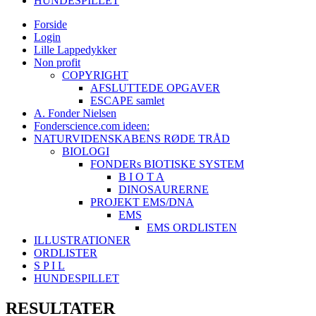
HUNDESPILLET
Forside
Login
Lille Lappedykker
Non profit
COPYRIGHT
AFSLUTTEDE OPGAVER
ESCAPE samlet
A. Fonder Nielsen
Fonderscience.com ideen:
NATURVIDENSKABENS RØDE TRÅD
BIOLOGI
FONDERs BIOTISKE SYSTEM
B I O T A
DINOSAURERNE
PROJEKT EMS/DNA
EMS
EMS ORDLISTEN
ILLUSTRATIONER
ORDLISTER
S P I L
HUNDESPILLET
RESULTATER