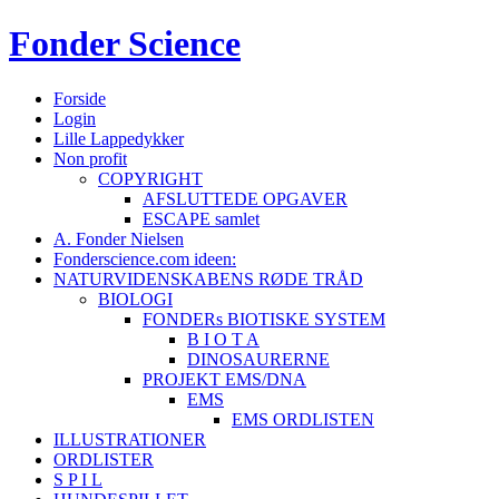
Fonder
Science
Forside
Login
Lille Lappedykker
Non profit
COPYRIGHT
AFSLUTTEDE OPGAVER
ESCAPE samlet
A. Fonder Nielsen
Fonderscience.com ideen:
NATURVIDENSKABENS RØDE TRÅD
BIOLOGI
FONDERs BIOTISKE SYSTEM
B I O T A
DINOSAURERNE
PROJEKT EMS/DNA
EMS
EMS ORDLISTEN
ILLUSTRATIONER
ORDLISTER
S P I L