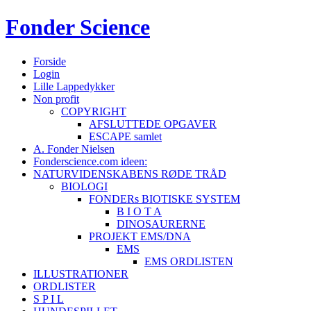
Fonder
Science
Forside
Login
Lille Lappedykker
Non profit
COPYRIGHT
AFSLUTTEDE OPGAVER
ESCAPE samlet
A. Fonder Nielsen
Fonderscience.com ideen:
NATURVIDENSKABENS RØDE TRÅD
BIOLOGI
FONDERs BIOTISKE SYSTEM
B I O T A
DINOSAURERNE
PROJEKT EMS/DNA
EMS
EMS ORDLISTEN
ILLUSTRATIONER
ORDLISTER
S P I L