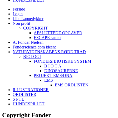
HUNDESPILLET
Forside
Login
Lille Lappedykker
Non profit
COPYRIGHT
AFSLUTTEDE OPGAVER
ESCAPE samlet
A. Fonder Nielsen
Fonderscience.com ideen:
NATURVIDENSKABENS RØDE TRÅD
BIOLOGI
FONDERs BIOTISKE SYSTEM
B I O T A
DINOSAURERNE
PROJEKT EMS/DNA
EMS
EMS ORDLISTEN
ILLUSTRATIONER
ORDLISTER
S P I L
HUNDESPILLET
Copyright Fonder