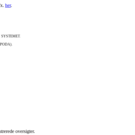
fx.
her
.
-IV SYSTEMET.
HROPODA).
strerede oversigter.