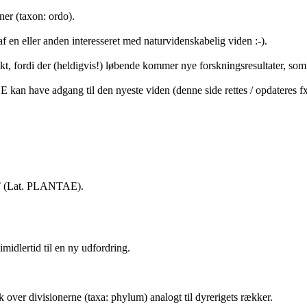
ner (taxon: ordo).
f en eller anden interesseret med naturvidenskabelig viden :-).
ojekt, fordi der (heldigvis!) løbende kommer nye forskningsresultater, som
E kan have adgang til den nyeste viden (denne side rettes / opdateres fx.
ET (Lat. PLANTAE).
imidlertid til en ny udfordring.
k over divisionerne (taxa: phylum) analogt til dyrerigets rækker.