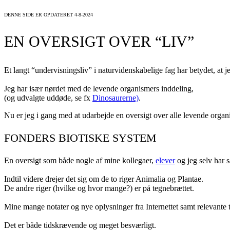
DENNE SIDE ER OPDATERET 4-8-2024
EN OVERSIGT OVER “LIV”
Et langt “undervisningsliv” i naturvidenskabelige fag har betydet, at j
Jeg har især nørdet med de levende organismers inddeling,
(og udvalgte uddøde, se fx
Dinosaurerne)
.
Nu er jeg i gang med at udarbejde en oversigt over alle levende orga
FONDERS BIOTISKE SYSTEM
En oversigt som både nogle af mine kollegaer,
elever
og jeg selv har s
Indtil videre drejer det sig om de to riger Animalia og Plantae.
De andre riger (hvilke og hvor mange?) er på tegnebrættet.
Mine mange notater og nye oplysninger fra Internettet samt relevante te
Det er både tidskrævende og meget besværligt.