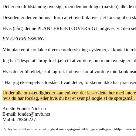
Det er en ufuldstændig oversigt, men den inddrager (næsten) alle de o
Desuden er der en bonus i form af et overblik over / et forslag til en s
Hvis (når!) denne PLANTERIGETs OVERSIGT udgives, vil den selvføl
EN EFTERLYSNING
Min plan er at kontakte diverse undervisningssystemer, at kontakte re
Jeg har “desperat” brug for hjælp til at vurdere, om mine oversigter i 
Hvis det er tilfældet, skal fagfolk ind over for at vurdere min konklus
“Har jeg eksempelvis forstået, hvad det er, forskerne ikke har præcise
Under alle omstændigheder kan enhver, der læser dette her med interes
hvis du har forslag, eller hvis du har et svar på nogle af de spørgsmål, 
Anette Fonder Nielsen
E-mail: fonder@mvb.net
Mobil: 28866227
PS: Jeg har indtil nu bl.a. stillet nogle af mine spørgsmål til tidligere kollegaer i Miljøministe