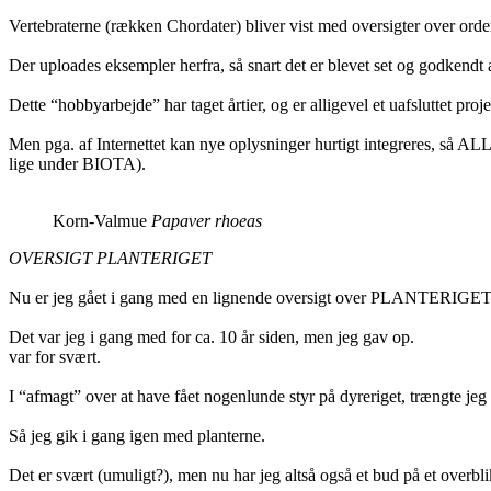
Vertebraterne (rækken Chordater) bliver vist med oversigter over orde
Der uploades eksempler herfra, så snart det er blevet set og godkendt a
Dette “hobbyarbejde” har taget årtier, og er alligevel et uafsluttet pr
Men pga. af Internettet kan nye oplysninger hurtigt integreres, så ALL
lige under BIOTA).
Korn-Valmue
Papaver rhoeas
OVERSIGT PLANTERIGET
Nu er jeg gået i gang med en lignende oversigt over PLANTERIG
Det var jeg i gang med for ca. 10 år siden, men jeg gav op.
var for svært.
I “afmagt” over at have fået nogenlunde styr på dyreriget, trængte jeg 
Så jeg gik i gang igen med planterne.
Det er svært (umuligt?), men nu har jeg altså også et bud på et overbli