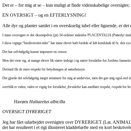
Det er – for mig at se – kun muligt at finde videnskabelige oversigter
EN OVERSIGT – og en EFTERLYSNING!
Alle dyr og planter samlet i en overskuelig tabel eller lignende, er det
I mine oversigter er der eksempelvis (pt) 34 ordener indenfor PLACENTALIA (Pattedyr
I disse vigtige “biodiversitet-tider” har mine elever haft fordele af lidt kendskab til fx
Det har selvfølgelig kunne imponere en censor.
Men det viste sig, at mange elever fik større indsigt i og større forståelse for Jordens fantast
Dermed fik de mere respekt for betydningen af naturhensyn.
Det gjorde det selvfølgelig meget nemmere for mig at undervise, men det gav mig også stof til
overblik
er viden,
viden
er vigtig for forståelse,
forståelse
kan medføre respekt,
respekt
for liv
Havørn
Haliaeetus albicilla
OVERSIGT
DYRERIGET
Jeg har fået udarbejdet oversigten over DYRERIGET (Lat. ANIMAL
det har resulteret i et rigt illustreret kladdehæfte med en kort beskrive