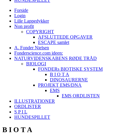
HUNDESPILLET
Forside
Login
Lille Lappedykker
Non profit
COPYRIGHT
AFSLUTTEDE OPGAVER
ESCAPE samlet
A. Fonder Nielsen
Fonderscience.com ideen:
NATURVIDENSKABENS RØDE TRÅD
BIOLOGI
FONDERs BIOTISKE SYSTEM
B I O T A
DINOSAURERNE
PROJEKT EMS/DNA
EMS
EMS ORDLISTEN
ILLUSTRATIONER
ORDLISTER
S P I L
HUNDESPILLET
B I O T A