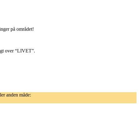
nger på området!
sigt over “LIVET”.
ller anden måde: