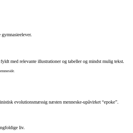
de gymnasieelever.
fyldt med relevante illustrationer og tabeller og mindst mulig tekst.
hjemmeside.
n darwinistisk evolutionsmæssig næsten menneske-upåvirket “epoke”.
gfoldige liv.