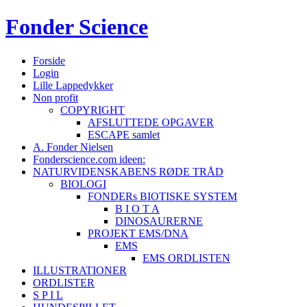
Fonder
Science
Forside
Login
Lille Lappedykker
Non profit
COPYRIGHT
AFSLUTTEDE OPGAVER
ESCAPE samlet
A. Fonder Nielsen
Fonderscience.com ideen:
NATURVIDENSKABENS RØDE TRÅD
BIOLOGI
FONDERs BIOTISKE SYSTEM
B I O T A
DINOSAURERNE
PROJEKT EMS/DNA
EMS
EMS ORDLISTEN
ILLUSTRATIONER
ORDLISTER
S P I L