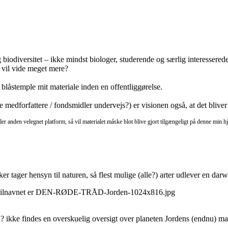
g biodiversitet – ikke mindst biologer, studerende og særlig interessere
 vil vide meget mere?
 blåstemple mit materiale inden en offentliggørelse.
 medforfattere / fondsmidler undervejs?) er visionen også, at det bliver 
anden velegnet platform, så vil materialet måske blot blive gjort tilgængeligt på denne min 
nnesker tager hensyn til naturen, så flest mulige (alle?) arter udlever e
e findes en overskuelig oversigt over planeten Jordens (endnu) man