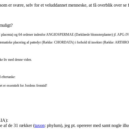
, som er svære, selv for et veluddannet menneske, at få overblik over se 
 muligt?
 med placenta) og 64 ordener indenfor ANGIOSPERMAE (Dækføede blomsterplanter) jf. APG
. den systematiske placering af pattedyr (Række: CHORDATA) i forhold til insekter (Række: ART
iske liv med denne viden.
 eftertanke:
et er essentielt for Jordens fremtid!
IA):
lse af de 31 rækker (
taxon
: phylum), jeg pt. opererer med samt nogle illu