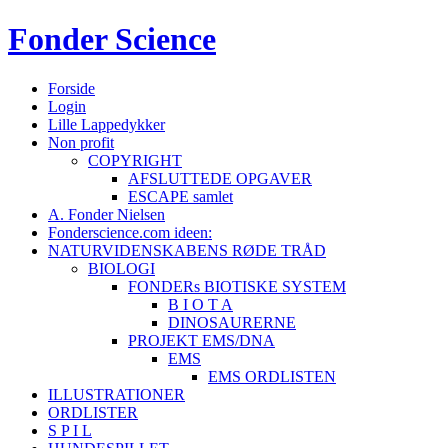
Fonder
Science
Forside
Login
Lille Lappedykker
Non profit
COPYRIGHT
AFSLUTTEDE OPGAVER
ESCAPE samlet
A. Fonder Nielsen
Fonderscience.com ideen:
NATURVIDENSKABENS RØDE TRÅD
BIOLOGI
FONDERs BIOTISKE SYSTEM
B I O T A
DINOSAURERNE
PROJEKT EMS/DNA
EMS
EMS ORDLISTEN
ILLUSTRATIONER
ORDLISTER
S P I L