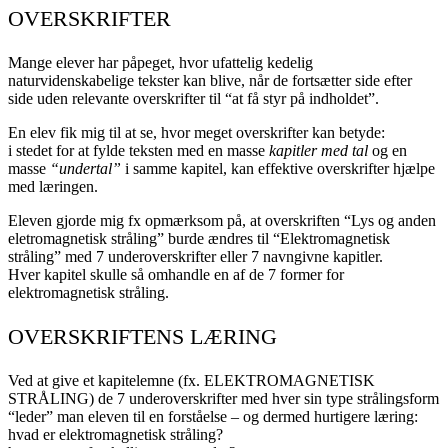
OVERSKRIFTER
Mange elever har påpeget, hvor ufattelig kedelig
naturvidenskabelige tekster kan blive, når de fortsætter side efter
side uden relevante overskrifter til “at få styr på indholdet”.
En elev fik mig til at se, hvor meget overskrifter kan betyde:
i stedet for at fylde teksten med en masse
kapitler med tal
og en
masse
“undertal”
i samme kapitel, kan effektive overskrifter hjælpe
med læringen.
Eleven gjorde mig fx opmærksom på, at overskriften “Lys og anden
eletromagnetisk stråling” burde ændres til “Elektromagnetisk
stråling” med 7 underoverskrifter eller 7 navngivne kapitler.
Hver kapitel skulle så omhandle en af de 7 former for
elektromagnetisk stråling.
OVERSKRIFTENS LÆRING
Ved at give et kapitelemne (fx. ELEKTROMAGNETISK
STRÅLING) de 7 underoverskrifter med hver sin type strålingsform
“leder” man eleven til en forståelse – og dermed hurtigere læring:
hvad er elektromagnetisk stråling?