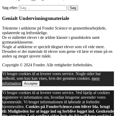
Søg efter:
Genialt Undervisningsmateriale
Teksterne i artiklerne på Fonder Science er gennembearbejdede,
opdaterede og letforståelige.
De er målrettet elever i de ældste klasser i grundskolen samt
gymnasieklasserne.
Nogle af artiklerne er specielt tilegnet elever som vil vide mere.
Desuden er der materiale til elever som gerne vil lære et emne på en
anden og meget sjovere måde.
Copyright © 2024 Fonder. Alle rettigheder forbeholdes.
Vi bruger cookies til at leverer vores service. Nogle sider har
indhold, som kun kan vises, hvis der gemmes cookies.
mere
information
Accepter
Vi bruger cookies til at leverer vores service. Ved hjælp af cookies
registrerer vi information om, hvordan brugerne anvender vores
hjemmeside. Vi bruger informationen til løbende at forbedre
hjemmesiden.
Cookies på FonderScience.com bliver bla. brugt
til: Muligheden for at logge ind og forblive logget ind. Genkende
din computer. Luk venligst siden hvis du ikke vil have cookies!