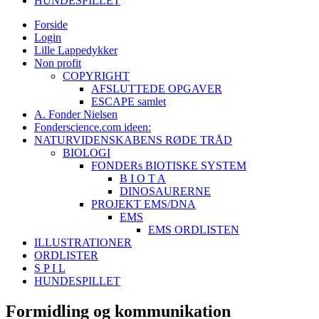
HUNDESPILLET
Forside
Login
Lille Lappedykker
Non profit
COPYRIGHT
AFSLUTTEDE OPGAVER
ESCAPE samlet
A. Fonder Nielsen
Fonderscience.com ideen:
NATURVIDENSKABENS RØDE TRÅD
BIOLOGI
FONDERs BIOTISKE SYSTEM
B I O T A
DINOSAURERNE
PROJEKT EMS/DNA
EMS
EMS ORDLISTEN
ILLUSTRATIONER
ORDLISTER
S P I L
HUNDESPILLET
Formidling og kommunikation