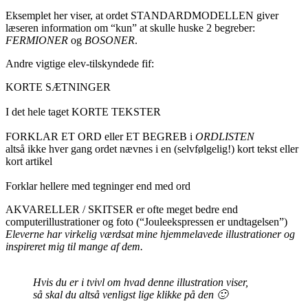
Eksemplet her viser, at ordet STANDARDMODELLEN giver
læseren information om “kun” at skulle huske 2 begreber:
FERMIONER
og
BOSONER
.
Andre vigtige elev-tilskyndede fif:
KORTE SÆTNINGER
I det hele taget KORTE TEKSTER
FORKLAR ET ORD eller ET BEGREB i
ORDLISTEN
altså ikke hver gang ordet nævnes i en (selvfølgelig!) kort tekst eller
kort artikel
Forklar hellere med tegninger end med ord
AKVARELLER / SKITSER er ofte meget bedre end
computerillustrationer og foto (“Jouleekspressen er undtagelsen”)
Eleverne har virkelig værdsat mine hjemmelavede illustrationer og
inspireret mig til mange af dem.
Hvis du er i tvivl om hvad denne illustration viser,
så skal du altså venligst lige klikke på den 🙂