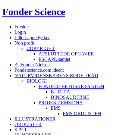
Fonder
Science
Forside
Login
Lille Lappedykker
Non profit
COPYRIGHT
AFSLUTTEDE OPGAVER
ESCAPE samlet
A. Fonder Nielsen
Fonderscience.com ideen:
NATURVIDENSKABENS RØDE TRÅD
BIOLOGI
FONDERs BIOTISKE SYSTEM
B I O T A
DINOSAURERNE
PROJEKT EMS/DNA
EMS
EMS ORDLISTEN
ILLUSTRATIONER
ORDLISTER
S P I L