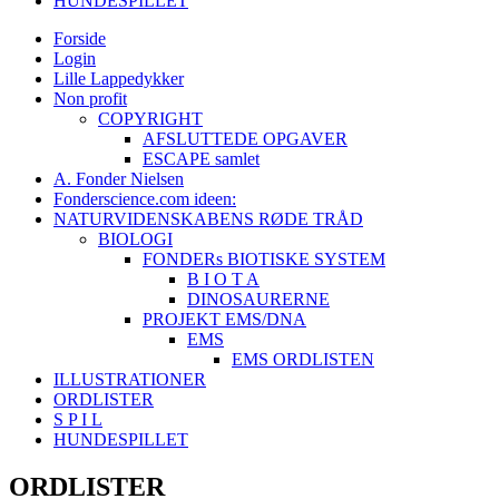
HUNDESPILLET
Forside
Login
Lille Lappedykker
Non profit
COPYRIGHT
AFSLUTTEDE OPGAVER
ESCAPE samlet
A. Fonder Nielsen
Fonderscience.com ideen:
NATURVIDENSKABENS RØDE TRÅD
BIOLOGI
FONDERs BIOTISKE SYSTEM
B I O T A
DINOSAURERNE
PROJEKT EMS/DNA
EMS
EMS ORDLISTEN
ILLUSTRATIONER
ORDLISTER
S P I L
HUNDESPILLET
ORDLISTER