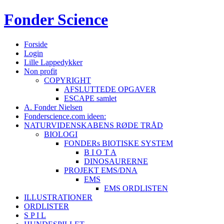
Fonder
Science
Forside
Login
Lille Lappedykker
Non profit
COPYRIGHT
AFSLUTTEDE OPGAVER
ESCAPE samlet
A. Fonder Nielsen
Fonderscience.com ideen:
NATURVIDENSKABENS RØDE TRÅD
BIOLOGI
FONDERs BIOTISKE SYSTEM
B I O T A
DINOSAURERNE
PROJEKT EMS/DNA
EMS
EMS ORDLISTEN
ILLUSTRATIONER
ORDLISTER
S P I L