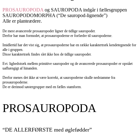
PROSAUROPODA
og
SAUROPODA
indgår i fællesgruppen
SAUROPODOMORPHA (“De sauropod-lignende”)
Alle er planteædere.
De mest avancerede prosauropoder ligner de tidlige sauropoder.
Derfor har man formodet, at prosauropoderne er forfædre til sauropoderne.
Imidlertid har det vist sig, at prosauropoderne har en række karaktertræk kendetegnende for
alle i gruppen.
Disse karaktertræk findes slet ikke hos de tidlige sauropoder.
Evt. lighedstræk mellem primitive sauropoder og de avancerede prosauropoder er opstået
uafhængigt af hinanden.
Derfor menes det ikke at være korrekt, at sauropoderne skulle nedstamme fra
prosauropoderne.
De er derimod søstergrupper med en fælles stamform.
PROSAUROPODA
“DE ALLERFØRSTE med øglefødder”