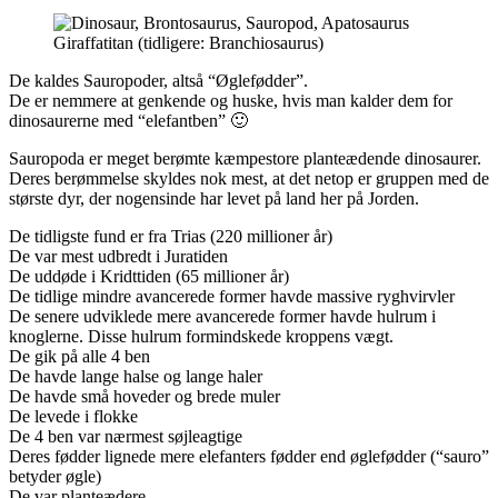
Giraffatitan (tidligere: Branchiosaurus)
De kaldes Sauropoder, altså “Øglefødder”.
De er nemmere at genkende og huske, hvis man kalder dem for
dinosaurerne med “elefantben” 🙂
Sauropoda er meget berømte kæmpestore planteædende dinosaurer.
Deres berømmelse skyldes nok mest, at det netop er gruppen med de
største dyr, der nogensinde har levet på land her på Jorden.
De tidligste fund er fra Trias (220 millioner år)
De var mest udbredt i Juratiden
De uddøde i Kridttiden (65 millioner år)
De tidlige mindre avancerede former havde massive ryghvirvler
De senere udviklede mere avancerede former havde hulrum i
knoglerne. Disse hulrum formindskede kroppens vægt.
De gik på alle 4 ben
De havde lange halse og lange haler
De havde små hoveder og brede muler
De levede i flokke
De 4 ben var nærmest søjleagtige
Deres fødder lignede mere elefanters fødder end øglefødder (“sauro”
betyder øgle)
De var planteædere