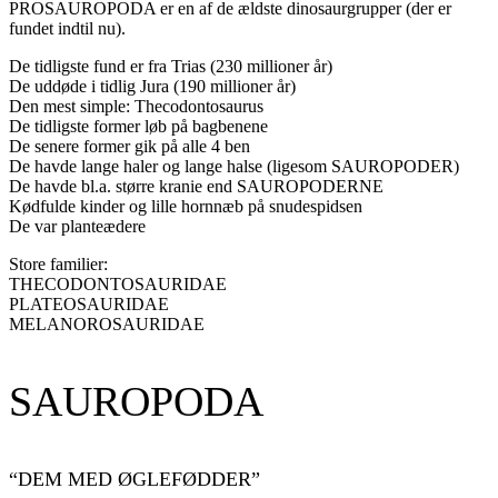
PROSAUROPODA er en af de ældste dinosaurgrupper (der er
fundet indtil nu).
De tidligste fund er fra Trias (230 millioner år)
De uddøde i tidlig Jura (190 millioner år)
Den mest simple: Thecodontosaurus
De tidligste former løb på bagbenene
De senere former gik på alle 4 ben
De havde lange haler og lange halse (ligesom SAUROPODER)
De havde bl.a. større kranie end SAUROPODERNE
Kødfulde kinder og lille hornnæb på snudespidsen
De var planteædere
Store familier:
THECODONTOSAURIDAE
PLATEOSAURIDAE
MELANOROSAURIDAE
SAUROPODA
“DEM MED ØGLEFØDDER”