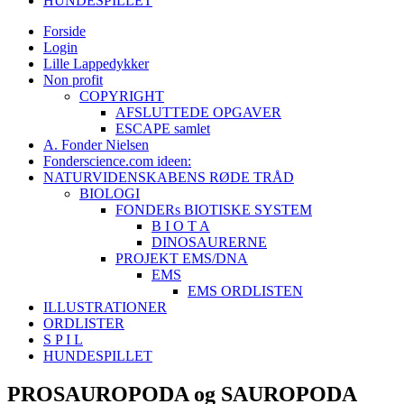
HUNDESPILLET
Forside
Login
Lille Lappedykker
Non profit
COPYRIGHT
AFSLUTTEDE OPGAVER
ESCAPE samlet
A. Fonder Nielsen
Fonderscience.com ideen:
NATURVIDENSKABENS RØDE TRÅD
BIOLOGI
FONDERs BIOTISKE SYSTEM
B I O T A
DINOSAURERNE
PROJEKT EMS/DNA
EMS
EMS ORDLISTEN
ILLUSTRATIONER
ORDLISTER
S P I L
HUNDESPILLET
PROSAUROPODA og SAUROPODA