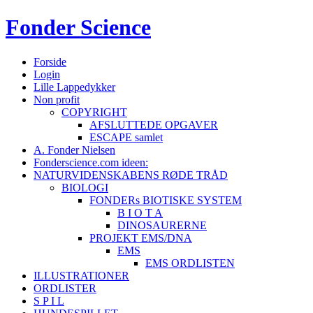
Fonder
Science
Forside
Login
Lille Lappedykker
Non profit
COPYRIGHT
AFSLUTTEDE OPGAVER
ESCAPE samlet
A. Fonder Nielsen
Fonderscience.com ideen:
NATURVIDENSKABENS RØDE TRÅD
BIOLOGI
FONDERs BIOTISKE SYSTEM
B I O T A
DINOSAURERNE
PROJEKT EMS/DNA
EMS
EMS ORDLISTEN
ILLUSTRATIONER
ORDLISTER
S P I L