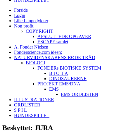
HUNDESPILLET
Forside
Login
Lille Lappedykker
Non profit
COPYRIGHT
AFSLUTTEDE OPGAVER
ESCAPE samlet
A. Fonder Nielsen
Fonderscience.com ideen:
NATURVIDENSKABENS RØDE TRÅD
BIOLOGI
FONDERs BIOTISKE SYSTEM
B I O T A
DINOSAURERNE
PROJEKT EMS/DNA
EMS
EMS ORDLISTEN
ILLUSTRATIONER
ORDLISTER
S P I L
HUNDESPILLET
Beskyttet: JURA