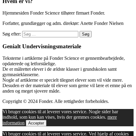
Hvem er vi?
Hjemmesiden Fonder Science tilhører firmaet Fonder.
Forfatter, grundlægger og adm. direktør: Anette Fonder Nielsen
Søg efter:
Genialt Undervisningsmateriale
Teksterne i artiklerne på Fonder Science er gennembearbejdede,
opdaterede og letforståelige.
De er målrettet elever i de ældste klasser i grundskolen samt
gymnasieklasserne.
Nogle af artiklerne er specielt tilegnet elever som vil vide mere.
Desuden er der materiale til elever som gerne vil lære et emne på en
anden og meget sjovere måde.
Copyright © 2024 Fonder. Alle rettigheder forbeholdes.
Vi bruger cookies til at leverer vores service. Nogle sider har
indhold, som kun kan vises, hvis der gemmes cookies.
mere
information
Accepter
Vi bruger cookies til at leverer vores service. Ved hjælp af cookies