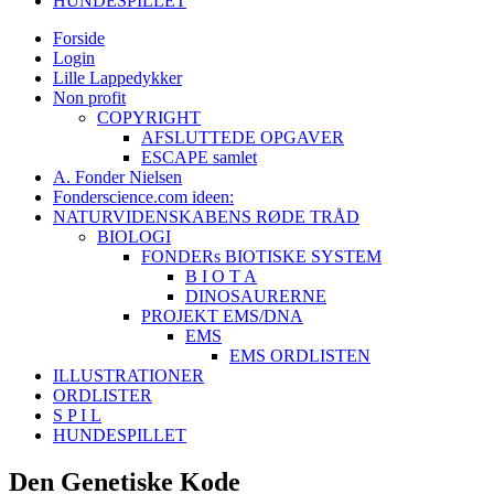
HUNDESPILLET
Forside
Login
Lille Lappedykker
Non profit
COPYRIGHT
AFSLUTTEDE OPGAVER
ESCAPE samlet
A. Fonder Nielsen
Fonderscience.com ideen:
NATURVIDENSKABENS RØDE TRÅD
BIOLOGI
FONDERs BIOTISKE SYSTEM
B I O T A
DINOSAURERNE
PROJEKT EMS/DNA
EMS
EMS ORDLISTEN
ILLUSTRATIONER
ORDLISTER
S P I L
HUNDESPILLET
Den Genetiske Kode