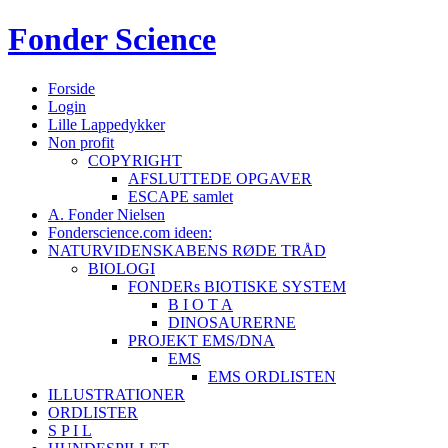
Fonder
Science
Forside
Login
Lille Lappedykker
Non profit
COPYRIGHT
AFSLUTTEDE OPGAVER
ESCAPE samlet
A. Fonder Nielsen
Fonderscience.com ideen:
NATURVIDENSKABENS RØDE TRÅD
BIOLOGI
FONDERs BIOTISKE SYSTEM
B I O T A
DINOSAURERNE
PROJEKT EMS/DNA
EMS
EMS ORDLISTEN
ILLUSTRATIONER
ORDLISTER
S P I L