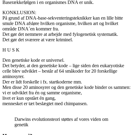
Baserækkefølgen i en organismes DNA er unik.
KONKLUSION:
På grund af DNA-base-sekventeringsteknikker kan en lille bitte
smule DNA afsløre hvilken organisme, hvilken art og hvilket
område DNA´en kommer fra.
Det gør det nemmere at arbejde med fylogenetisk systematik.
Det gør det sværere at være kriminel.
H U S K
Den genetiske kode er universel.
Det betyder, at den genetiske kode – lige siden den eukaryotiske
celle blev udviklet – består af 64 småkoder for 20 forskellige
aminosyrer.
Der er lidt forskelle i fx. startkoderne mm.
Men disse 20 aminosyrer og den genetiske kode binder os sammen:
vi er udviklet fra én og samme organisme,
livet er kun opstået én gang,
mennesket er tæt beslægtet med chimpansen.
Darwins evolutionsteori støttes af vores viden om
genetik