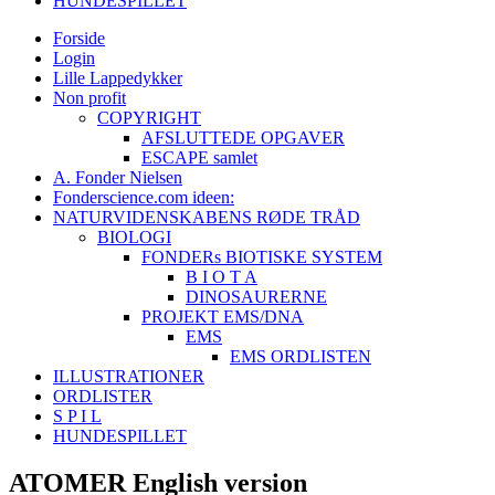
HUNDESPILLET
Forside
Login
Lille Lappedykker
Non profit
COPYRIGHT
AFSLUTTEDE OPGAVER
ESCAPE samlet
A. Fonder Nielsen
Fonderscience.com ideen:
NATURVIDENSKABENS RØDE TRÅD
BIOLOGI
FONDERs BIOTISKE SYSTEM
B I O T A
DINOSAURERNE
PROJEKT EMS/DNA
EMS
EMS ORDLISTEN
ILLUSTRATIONER
ORDLISTER
S P I L
HUNDESPILLET
ATOMER English version