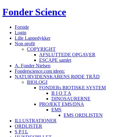
Fonder
Science
Forside
Login
Lille Lappedykker
Non profit
COPYRIGHT
AFSLUTTEDE OPGAVER
ESCAPE samlet
A. Fonder Nielsen
Fonderscience.com ideen:
NATURVIDENSKABENS RØDE TRÅD
BIOLOGI
FONDERs BIOTISKE SYSTEM
B I O T A
DINOSAURERNE
PROJEKT EMS/DNA
EMS
EMS ORDLISTEN
ILLUSTRATIONER
ORDLISTER
S P I L