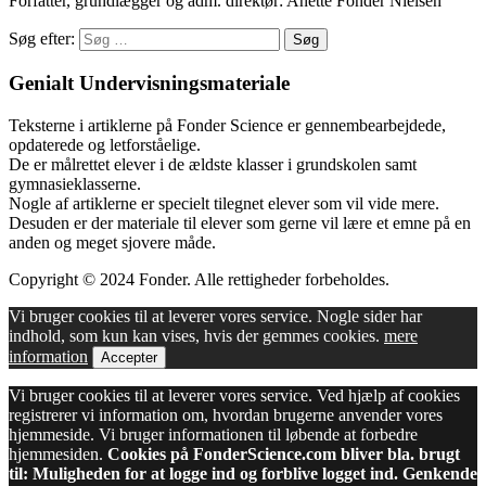
Forfatter, grundlægger og adm. direktør: Anette Fonder Nielsen
Søg efter:
Genialt Undervisningsmateriale
Teksterne i artiklerne på Fonder Science er gennembearbejdede,
opdaterede og letforståelige.
De er målrettet elever i de ældste klasser i grundskolen samt
gymnasieklasserne.
Nogle af artiklerne er specielt tilegnet elever som vil vide mere.
Desuden er der materiale til elever som gerne vil lære et emne på en
anden og meget sjovere måde.
Copyright © 2024 Fonder. Alle rettigheder forbeholdes.
Vi bruger cookies til at leverer vores service. Nogle sider har
indhold, som kun kan vises, hvis der gemmes cookies.
mere
information
Accepter
Vi bruger cookies til at leverer vores service. Ved hjælp af cookies
registrerer vi information om, hvordan brugerne anvender vores
hjemmeside. Vi bruger informationen til løbende at forbedre
hjemmesiden.
Cookies på FonderScience.com bliver bla. brugt
til: Muligheden for at logge ind og forblive logget ind. Genkende