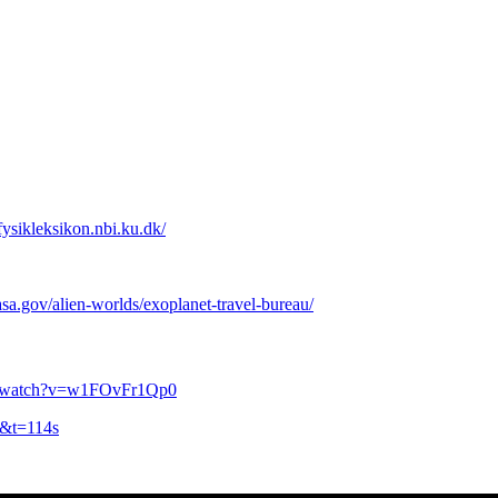
/fysikleksikon.nbi.ku.dk/
asa.gov/alien-worlds/exoplanet-travel-bureau/
m/watch?v=w1FOvFr1Qp0
A&t=114s