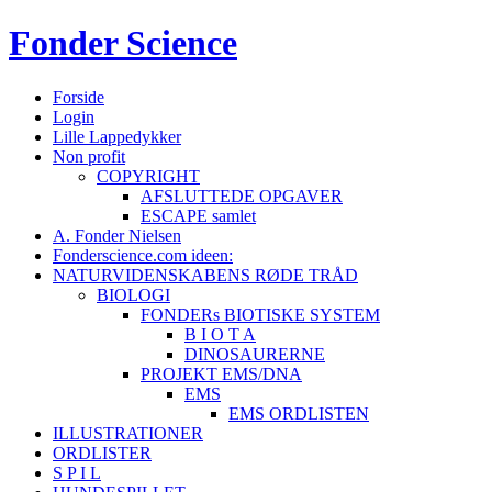
Fonder
Science
Forside
Login
Lille Lappedykker
Non profit
COPYRIGHT
AFSLUTTEDE OPGAVER
ESCAPE samlet
A. Fonder Nielsen
Fonderscience.com ideen:
NATURVIDENSKABENS RØDE TRÅD
BIOLOGI
FONDERs BIOTISKE SYSTEM
B I O T A
DINOSAURERNE
PROJEKT EMS/DNA
EMS
EMS ORDLISTEN
ILLUSTRATIONER
ORDLISTER
S P I L