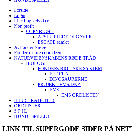
HUNDESPILLET
Forside
Login
Lille Lappedykker
Non profit
COPYRIGHT
AFSLUTTEDE OPGAVER
ESCAPE samlet
A. Fonder Nielsen
Fonderscience.com ideen:
NATURVIDENSKABENS RØDE TRÅD
BIOLOGI
FONDERs BIOTISKE SYSTEM
B I O T A
DINOSAURERNE
PROJEKT EMS/DNA
EMS
EMS ORDLISTEN
ILLUSTRATIONER
ORDLISTER
S P I L
HUNDESPILLET
LINK TIL SUPERGODE SIDER PÅ NET