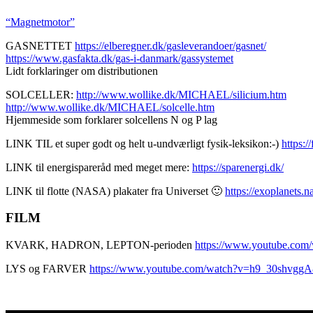
“Magnetmotor”
GASNETTET
https://elberegner.dk/gasleverandoer/gasnet/
https://www.gasfakta.dk/gas-i-danmark/gassystemet
Lidt forklaringer om distributionen
SOLCELLER:
http://www.wollike.dk/MICHAEL/silicium.htm
http://www.wollike.dk/MICHAEL/solcelle.htm
Hjemmeside som forklarer solcellens N og P lag
LINK TIL et super godt og helt u-undværligt fysik-leksikon:-)
https:/
LINK til energispareråd med meget mere:
https://sparenergi.dk/
LINK til flotte (NASA) plakater fra Universet 🙂
https://exoplanets.n
FILM
KVARK, HADRON, LEPTON-perioden
https://www.youtube.co
LYS og FARVER
https://www.youtube.com/watch?v=h9_30shvgg