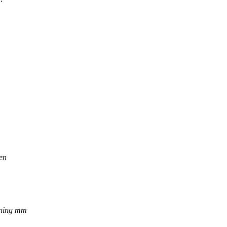
den
gning mm