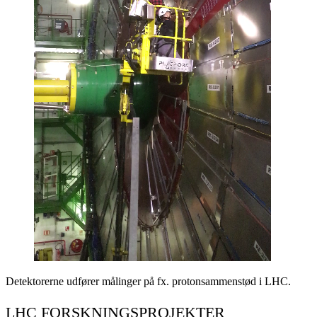
Detektorerne udfører målinger på fx. protonsammenstød i LHC.
LHC FORSKNINGSPROJEKTER