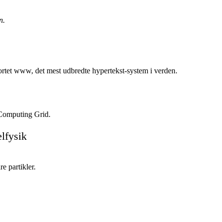
n.
tet www, det mest udbredte hypertekst-system i verden.
Computing Grid.
lfysik
e partikler.