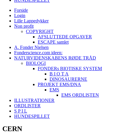
HUNDESPILLET
Forside
Login
Lille Lappedykker
Non profit
COPYRIGHT
AFSLUTTEDE OPGAVER
ESCAPE samlet
A. Fonder Nielsen
Fonderscience.com ideen:
NATURVIDENSKABENS RØDE TRÅD
BIOLOGI
FONDERs BIOTISKE SYSTEM
B I O T A
DINOSAURERNE
PROJEKT EMS/DNA
EMS
EMS ORDLISTEN
ILLUSTRATIONER
ORDLISTER
S P I L
HUNDESPILLET
CERN