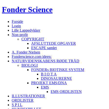
Fonder
Science
Forside
Login
Lille Lappedykker
Non profit
COPYRIGHT
AFSLUTTEDE OPGAVER
ESCAPE samlet
A. Fonder Nielsen
Fonderscience.com ideen:
NATURVIDENSKABENS RØDE TRÅD
BIOLOGI
FONDERs BIOTISKE SYSTEM
B I O T A
DINOSAURERNE
PROJEKT EMS/DNA
EMS
EMS ORDLISTEN
ILLUSTRATIONER
ORDLISTER
S P I L