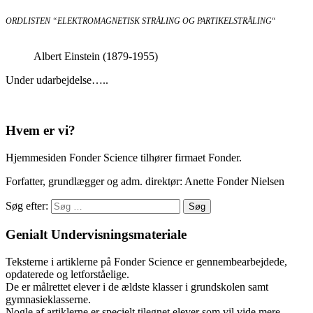
ORDLISTEN “ELEKTROMAGNETISK STRÅLING OG PARTIKELSTRÅLING
“
Albert Einstein (1879-1955)
Under udarbejdelse…..
Hvem er vi?
Hjemmesiden Fonder Science tilhører firmaet Fonder.
Forfatter, grundlægger og adm. direktør: Anette Fonder Nielsen
Søg efter:
Genialt Undervisningsmateriale
Teksterne i artiklerne på Fonder Science er gennembearbejdede,
opdaterede og letforståelige.
De er målrettet elever i de ældste klasser i grundskolen samt
gymnasieklasserne.
Nogle af artiklerne er specielt tilegnet elever som vil vide mere.