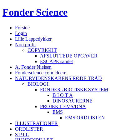
Fonder
Science
Forside
Login
Lille Lappedykker
Non profit
COPYRIGHT
AFSLUTTEDE OPGAVER
ESCAPE samlet
A. Fonder Nielsen
Fonderscience.com ideen:
NATURVIDENSKABENS RØDE TRÅD
BIOLOGI
FONDERs BIOTISKE SYSTEM
B I O T A
DINOSAURERNE
PROJEKT EMS/DNA
EMS
EMS ORDLISTEN
ILLUSTRATIONER
ORDLISTER
S P I L