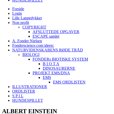
HUNDESPILLET
Forside
Login
Lille Lappedykker
Non profit
COPYRIGHT
AFSLUTTEDE OPGAVER
ESCAPE samlet
A. Fonder Nielsen
Fonderscience.com ideen:
NATURVIDENSKABENS RØDE TRÅD
BIOLOGI
FONDERs BIOTISKE SYSTEM
B I O T A
DINOSAURERNE
PROJEKT EMS/DNA
EMS
EMS ORDLISTEN
ILLUSTRATIONER
ORDLISTER
S P I L
HUNDESPILLET
ALBERT EINSTEIN